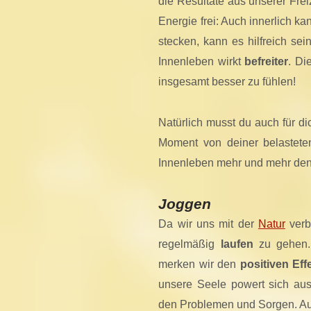
die Resultate aus unserer Frei
Energie frei: Auch innerlich 
stecken, kann es hilfreich s
Innenleben wirkt
befreiter
. Di
insgesamt besser zu fühlen!
Natürlich musst du auch für dic
Moment von deiner belasteten
Innenleben mehr und mehr de
Joggen
Da wir uns mit der
Natur
verb
regelmäßig
laufen
zu gehen. 
merken wir den
positiven Eff
unsere Seele powert sich aus
den Problemen und Sorgen. A