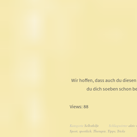
Wir hoffen, dass auch du diesen 
du dich soeben schon bei
Views: 88
Kategorie
Selbsthilfe
Schlagwörter
aktiv
Sport
,
sportlich
,
Therapie
,
Tipps
,
Tricks