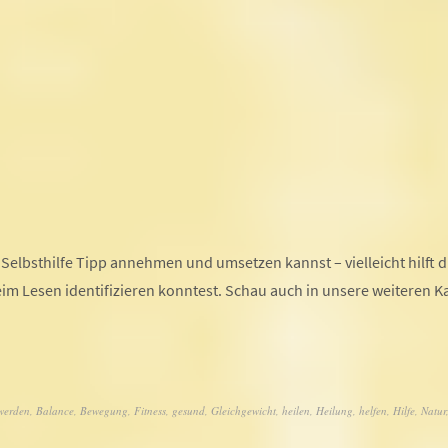
Selbsthilfe Tipp annehmen und umsetzen kannst – vielleicht hilft d
m Lesen identifizieren konntest. Schau auch in unsere weiteren Ka
 werden
,
Balance
,
Bewegung
,
Fitness
,
gesund
,
Gleichgewicht
,
heilen
,
Heilung
,
helfen
,
Hilfe
,
Natur