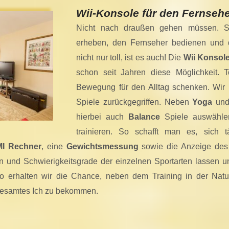
Wii-Konsole für den Fernseh
Nicht nach draußen gehen müssen. Si
erheben, den Fernseher bedienen und
nicht nur toll, ist es auch! Die
Wii Konsol
schon seit Jahren diese Möglichkeit. 
Bewegung für den Alltag schenken. Wir h
Spiele zurückgegriffen. Neben
Yoga
un
hierbei auch
Balance
Spiele auswähle
trainieren. So schafft man es, sich 
I Rechner
, eine
Gewichtsmessung
sowie die Anzeige de
n und Schwierigkeitsgrade der einzelnen Sportarten lassen u
 erhalten wir die Chance, neben dem Training in der Natu
 gesamtes Ich zu bekommen.