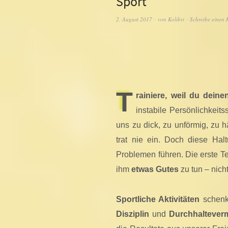
Sport
2. August 2017
von
Kolibri
Schreibe einen
T
rainiere, weil du deine
instabile Persönlichkeits
uns zu dick, zu unförmig, zu h
trat nie ein. Doch diese Ha
Problemen führen. Die erste Te
ihm
etwas Gutes
zu tun – nich
Sportliche Aktivitäten
schen
Disziplin
und
Durchhaltever