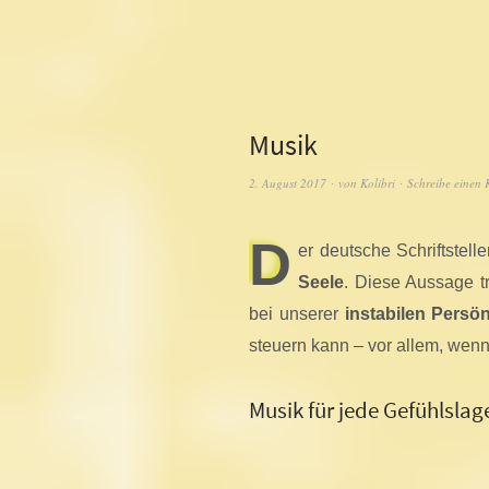
Musik
2. August 2017
von
Kolibri
Schreibe einen
D
er deutsche Schriftstel
Seele
. Diese Aussage tr
bei unserer
instabilen Persö
steuern kann – vor allem, wen
Musik für jede Gefühlslag