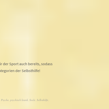
ir der Sport auch bereits, sodass
tegorien der Selbsthilfe!
,
Psyche
,
psychisch krank
,
Seele
,
Selbsthilfe
,