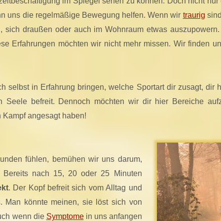
zeitbeschäftigung im Spiegel sehen zu können. Doch nicht nur d
kann uns die regelmäßige Bewegung helfen. Wenn wir
traurig
sind
ein, sich draußen oder auch im Wohnraum etwas auszupowern
ese Erfahrungen möchten wir nicht mehr missen. Wir finden un
h selbst in Erfahrung bringen, welche Sportart dir zusagt, dir hil
 Seele befreit. Dennoch möchten wir dir hier Bereiche auf
n Kampf angesagt haben!
unden fühlen, bemühen wir uns darum,
Bereits nach 15, 20 oder 25 Minuten
ekt
. Der Kopf befreit sich vom Alltag und
. Man könnte meinen, sie löst sich von
uch wenn die
Symptome
in uns anfangen