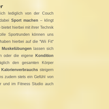
er
ch lediglich von der Couch
 dabei
Sport machen
– klingt
e
bietet hierbei mit ihrer Technik
Tolle Sportrunden können uns
aben hierbei auf die “Wii Fit“
d
Muskelübungen
lassen sich
n oder die eigene
Kondition
täglich den gesamten Körper
s
Kalorienverbrauchs
steigern
ns zudem stets ein Gefühl von
r und im Fitness Studio auch