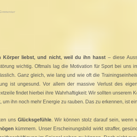
 Kommentar
n Körper liebst, und nicht, weil du ihn hasst
– diese Aussa
störung wichtig. Oftmals lag die Motivation für Sport bei uns 
ässlich. Ganz gleich, wie lang und wie oft die Trainingseinhei
ltung ist ungesund. Vor allem der massive Verlust des eige
xtzeile findet hierbei ihre Wahrhaftigkeit: Wir sollten unser
t, um ihn noch mehr Energie zu rauben. Das zu erkennen, ist ein 
ken uns
Glücksgefühle
. Wir können stolz darauf sein, wenn 
mögen
kümmern. Unser Erscheinungsbild wirkt straffer, gesünde