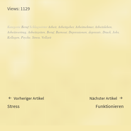
Views: 1129
Kategorie
Beruf
Schlagwörter
Arbeit
,
Arbeitgeber
,
Arbeitnehmer
,
Arbeitsleben
,
Arbeitsvertrag
,
Arbeitszeiten
,
Beruf
,
Burnout
,
Depressionen
,
depressiv
,
Druck
,
Jobs
,
Kollegen
,
Psyche
,
Stress
,
Vollzeit
Vorheriger Artikel
Nächster Artikel
Stress
Funktionieren