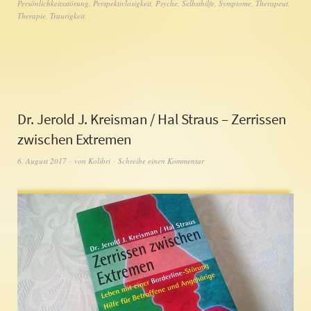
Persönlichkeitsstörung
,
Perspektivlosigkeit
,
Psyche
,
Selbsthilfe
,
Symptome
,
Therapeut
,
Therapie
,
Traurigkeit
Dr. Jerold J. Kreisman / Hal Straus – Zerrissen
zwischen Extremen
6. August 2017
von
Kolibri
Schreibe einen Kommentar