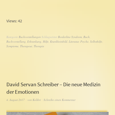
Views: 42
Kategorie
Buchvorstellungen
Schlagwörter
Borderline Syndrom
,
Buch
,
Buchvorstellung
,
Erkrankung
,
Hilfe
,
Krankheitsbild
,
Literatur
,
Psyche
,
Selbsthilfe
,
Symptome
,
Therapeut
,
Therapie
David Servan Schreiber – Die neue Medizin
der Emotionen
4. August 2017
von
Kolibri
Schreibe einen Kommentar