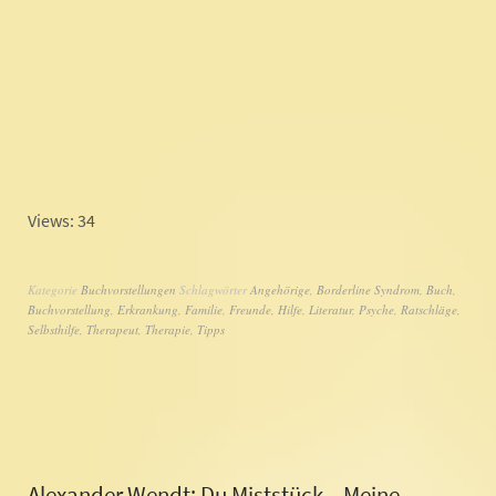
Views: 34
Kategorie
Buchvorstellungen
Schlagwörter
Angehörige
,
Borderline Syndrom
,
Buch
,
Buchvorstellung
,
Erkrankung
,
Familie
,
Freunde
,
Hilfe
,
Literatur
,
Psyche
,
Ratschläge
,
Selbsthilfe
,
Therapeut
,
Therapie
,
Tipps
Alexander Wendt: Du Miststück – Meine