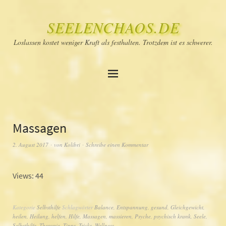
SEELENCHAOS.DE
Loslassen kostet weniger Kraft als festhalten. Trotzdem ist es schwerer.
Massagen
2. August 2017
von
Kolibri
Schreibe einen Kommentar
Views: 44
Kategorie
Selbsthilfe
Schlagwörter
Balance
,
Entspannung
,
gesund
,
Gleichgewicht
,
heilen
,
Heilung
,
helfen
,
Hilfe
,
Massagen
,
massieren
,
Psyche
,
psychisch krank
,
Seele
,
Selbsthilfe
,
Therapie
,
Tipps
,
Tricks
,
Wellness