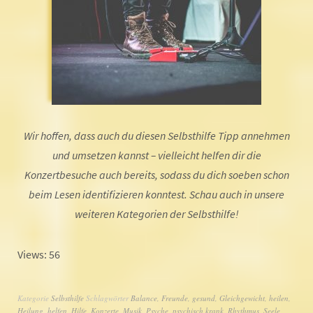
Wir hoffen, dass auch du diesen Selbsthilfe Tipp annehmen
und umsetzen kannst – vielleicht helfen dir die
Konzertbesuche auch bereits, sodass du dich soeben schon
beim Lesen identifizieren konntest. Schau auch in unsere
weiteren Kategorien der Selbsthilfe!
Views: 56
Kategorie
Selbsthilfe
Schlagwörter
Balance
,
Freunde
,
gesund
,
Gleichgewicht
,
heilen
,
Heilung
,
helfen
,
Hilfe
,
Konzerte
,
Musik
,
Psyche
,
psychisch krank
,
Rhythmus
,
Seele
,