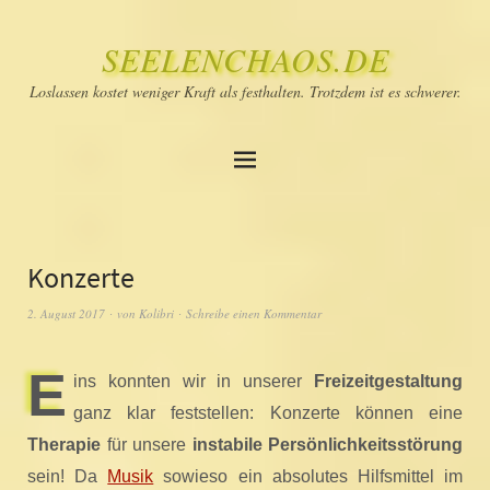
SEELENCHAOS.DE
Loslassen kostet weniger Kraft als festhalten. Trotzdem ist es schwerer.
Konzerte
2. August 2017
von
Kolibri
Schreibe einen Kommentar
E
ins konnten wir in unserer
Freizeitgestaltung
ganz klar feststellen: Konzerte können eine
Therapie
für unsere
instabile Persönlichkeitsstörung
sein! Da
Musik
sowieso ein absolutes Hilfsmittel im