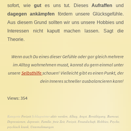
sofort, wie
gut
es uns tut. Dieses
Aufraffen
und
dagegen ankämpfen
fördern unsere Glücksgefühle.
Aus diesem Grund sollten wir uns unsere Hobbies und
Interessen nicht kaputt machen lassen. Sagt die
Theorie.
Wenn auch Du eines dieser Gefühle oder gar gleich mehrere
im Alltag wahrnehmen musst, kannst du gern einmal unter
unsere
Selbsthilfe
schauen! Vielleicht gibt es einen Punkt, der
dein Inneres schneller ausbalancieren kann!
Views: 354
Kategorie
Freizeit
Schlagwörter
aktiv werden
,
Alltag
,
Angst
,
Bewältigung
,
Burnout
,
Depressionen
,
depressiv
,
Familie
,
freie Zeit
,
Freizeit
,
Freundschaft
,
Hobbies
,
Psyche
,
psychisch krank
,
Unternehmungen