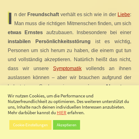
I
n der
Freundschaft
verhält es sich wie in der
Liebe
:
Man muss die richtigen Mitmenschen finden, um sich
etwas Ernstes
aufzubauen. Insbesondere bei einer
instabilen Persönlichkeitsstörung
ist es wichtig,
Personen um sich herum zu haben, die einem gut tun
und vollständig akzeptieren. Natürlich heißt das nicht,
dass wir unsere
Symptomatik
vollends an ihnen
auslassen können – aber wir brauchen aufgrund der
belasteten Seele eine
gewisse Akzeptanz
,
Verständnis
und vielleicht auch
Hilfestellung
. Mit
Wir nutzen Cookies, um die Performance und
Nutzerfreundlichkeit zu optimieren. Des weiteren unterstützt du
diesen
positiven Werten
wird es auch uns leichter
uns, Inhalte nach deinen individuellen Interessen anzubieten.
Mehr darbüber kannst du
HIER
erfahren.
fallen, eine korrekte
Loyalität
aufzubauen.
Cookie-Einstellungen
Akzeptieren