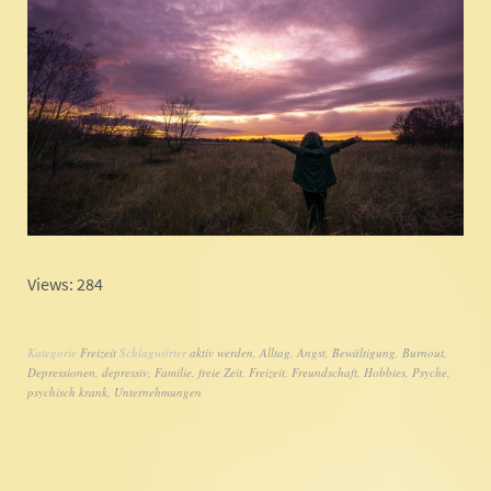
Views: 284
Kategorie
Freizeit
Schlagwörter
aktiv werden
,
Alltag
,
Angst
,
Bewältigung
,
Burnout
,
Depressionen
,
depressiv
,
Familie
,
freie Zeit
,
Freizeit
,
Freundschaft
,
Hobbies
,
Psyche
,
psychisch krank
,
Unternehmungen