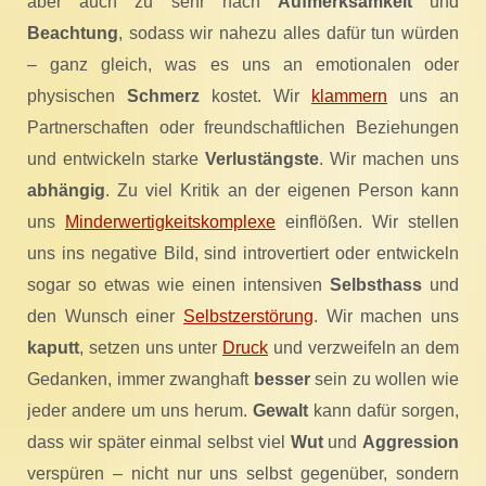
aber auch zu sehr nach
Aufmerksamkeit
und
Beachtung
, sodass wir nahezu alles dafür tun würden
– ganz gleich, was es uns an emotionalen oder
physischen
Schmerz
kostet. Wir
klammern
uns an
Partnerschaften oder freundschaftlichen Beziehungen
und entwickeln starke
Verlustängste
. Wir machen uns
abhängig
. Zu viel Kritik an der eigenen Person kann
uns
Minderwertigkeitskomplexe
einflößen. Wir stellen
uns ins negative Bild, sind introvertiert oder entwickeln
sogar so etwas wie einen intensiven
Selbsthass
und
den Wunsch einer
Selbstzerstörung
. Wir machen uns
kaputt
, setzen uns unter
Druck
und verzweifeln an dem
Gedanken, immer zwanghaft
besser
sein zu wollen wie
jeder andere um uns herum.
Gewalt
kann dafür sorgen,
dass wir später einmal selbst viel
Wut
und
Aggression
verspüren – nicht nur uns selbst gegenüber, sondern