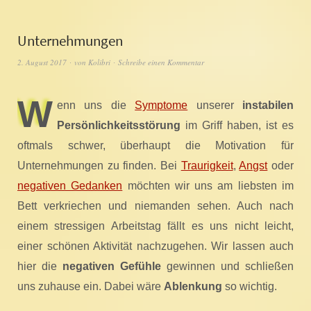
Unternehmungen
2. August 2017
von
Kolibri
Schreibe einen Kommentar
W
enn uns die
Symptome
unserer
instabilen
Persönlichkeitsstörung
im Griff haben, ist es
oftmals schwer, überhaupt die Motivation für
Unternehmungen zu finden. Bei
Traurigkeit
,
Angst
oder
negativen Gedanken
möchten wir uns am liebsten im
Bett verkriechen und niemanden sehen. Auch nach
einem stressigen Arbeitstag fällt es uns nicht leicht,
einer schönen Aktivität nachzugehen. Wir lassen auch
hier die
negativen Gefühle
gewinnen und schließen
uns zuhause ein. Dabei wäre
Ablenkung
so wichtig.