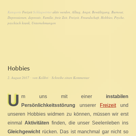
Kategorie
Freizeit
Schlagwörter
aktiv werden
,
Alltag
,
Angst
,
Bewältigung
,
Burnout
,
Depressionen
,
depressiv
,
Familie
,
freie Zeit
,
Freizeit
,
Freundschaft
,
Hobbies
,
Psyche
,
psychisch krank
,
Unternehmungen
Hobbies
2. August 2017
von
Kolibri
Schreibe einen Kommentar
U
m uns mit einer
instabilen
Persönlichkeitsstörung
unserer
Freizeit
und
unseren Hobbies widmen zu können, müssen wir erst
einmal
Aktivitäten
finden, die unser Seelenleben ins
Gleichgewicht
rücken. Das ist manchmal gar nicht so