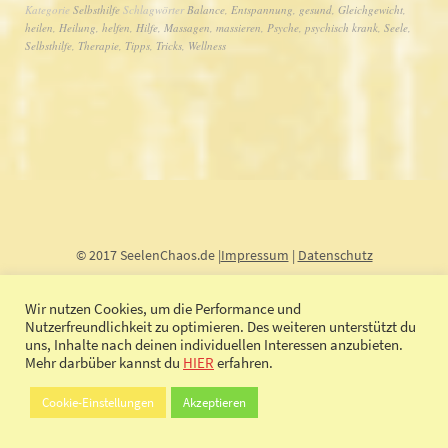
Kategorie
Selbsthilfe
Schlagwörter
Balance
,
Entspannung
,
gesund
,
Gleichgewicht
,
heilen
,
Heilung
,
helfen
,
Hilfe
,
Massagen
,
massieren
,
Psyche
,
psychisch krank
,
Seele
,
Selbsthilfe
,
Therapie
,
Tipps
,
Tricks
,
Wellness
© 2017 SeelenChaos.de |
Impressum
|
Datenschutz
Wir nutzen Cookies, um die Performance und
Nutzerfreundlichkeit zu optimieren. Des weiteren unterstützt du
uns, Inhalte nach deinen individuellen Interessen anzubieten.
Mehr darbüber kannst du
HIER
erfahren.
Cookie-Einstellungen
Akzeptieren