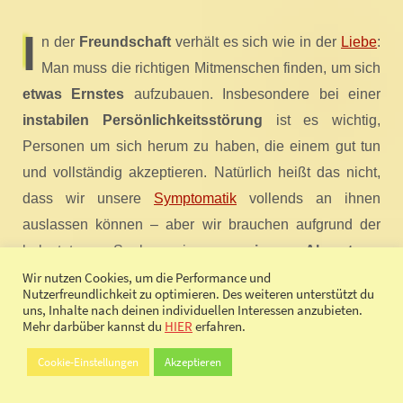
I
n der
Freundschaft
verhält es sich wie in der
Liebe
:
Man muss die richtigen Mitmenschen finden, um sich
etwas Ernstes
aufzubauen. Insbesondere bei einer
instabilen Persönlichkeitsstörung
ist es wichtig,
Personen um sich herum zu haben, die einem gut tun
und vollständig akzeptieren. Natürlich heißt das nicht,
dass wir unsere
Symptomatik
vollends an ihnen
auslassen können – aber wir brauchen aufgrund der
belasteten Seele eine
gewisse Akzeptanz
,
Verständnis
und vielleicht auch
Hilfestellung
. Mit
Wir nutzen Cookies, um die Performance und
Nutzerfreundlichkeit zu optimieren. Des weiteren unterstützt du
diesen
positiven Werten
wird es auch uns leichter
uns, Inhalte nach deinen individuellen Interessen anzubieten.
Mehr darbüber kannst du
HIER
erfahren.
fallen, eine korrekte
Loyalität
aufzubauen.
Cookie-Einstellungen
Akzeptieren