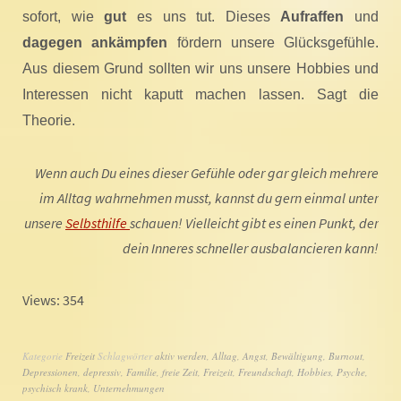
sofort, wie
gut
es uns tut. Dieses
Aufraffen
und
dagegen ankämpfen
fördern unsere Glücksgefühle.
Aus diesem Grund sollten wir uns unsere Hobbies und
Interessen nicht kaputt machen lassen. Sagt die
Theorie.
Wenn auch Du eines dieser Gefühle oder gar gleich mehrere
im Alltag wahrnehmen musst, kannst du gern einmal unter
unsere
Selbsthilfe
schauen! Vielleicht gibt es einen Punkt, der
dein Inneres schneller ausbalancieren kann!
Views: 354
Kategorie
Freizeit
Schlagwörter
aktiv werden
,
Alltag
,
Angst
,
Bewältigung
,
Burnout
,
Depressionen
,
depressiv
,
Familie
,
freie Zeit
,
Freizeit
,
Freundschaft
,
Hobbies
,
Psyche
,
psychisch krank
,
Unternehmungen