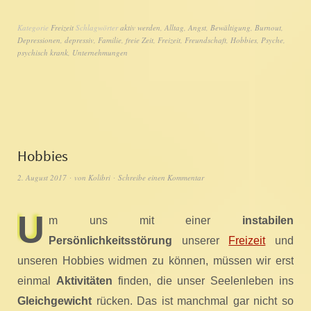
Kategorie
Freizeit
Schlagwörter
aktiv werden
,
Alltag
,
Angst
,
Bewältigung
,
Burnout
,
Depressionen
,
depressiv
,
Familie
,
freie Zeit
,
Freizeit
,
Freundschaft
,
Hobbies
,
Psyche
,
psychisch krank
,
Unternehmungen
Hobbies
2. August 2017
von
Kolibri
Schreibe einen Kommentar
U
m uns mit einer
instabilen
Persönlichkeitsstörung
unserer
Freizeit
und
unseren Hobbies widmen zu können, müssen wir erst
einmal
Aktivitäten
finden, die unser Seelenleben ins
Gleichgewicht
rücken. Das ist manchmal gar nicht so