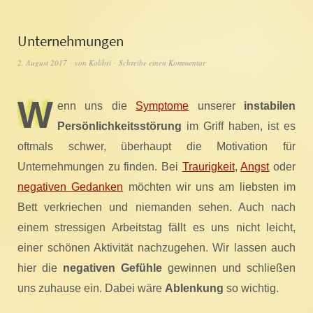
Unternehmungen
2. August 2017
von
Kolibri
Schreibe einen Kommentar
W
enn uns die
Symptome
unserer
instabilen
Persönlichkeitsstörung
im Griff haben, ist es
oftmals schwer, überhaupt die Motivation für
Unternehmungen zu finden. Bei
Traurigkeit
,
Angst
oder
negativen Gedanken
möchten wir uns am liebsten im
Bett verkriechen und niemanden sehen. Auch nach
einem stressigen Arbeitstag fällt es uns nicht leicht,
einer schönen Aktivität nachzugehen. Wir lassen auch
hier die
negativen Gefühle
gewinnen und schließen
uns zuhause ein. Dabei wäre
Ablenkung
so wichtig.