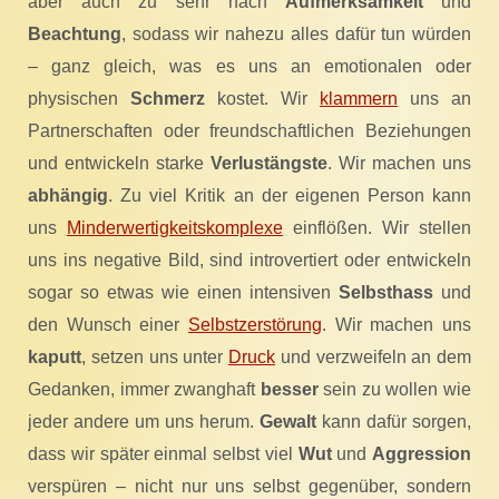
aber auch zu sehr nach
Aufmerksamkeit
und
Beachtung
, sodass wir nahezu alles dafür tun würden
– ganz gleich, was es uns an emotionalen oder
physischen
Schmerz
kostet. Wir
klammern
uns an
Partnerschaften oder freundschaftlichen Beziehungen
und entwickeln starke
Verlustängste
. Wir machen uns
abhängig
. Zu viel Kritik an der eigenen Person kann
uns
Minderwertigkeitskomplexe
einflößen. Wir stellen
uns ins negative Bild, sind introvertiert oder entwickeln
sogar so etwas wie einen intensiven
Selbsthass
und
den Wunsch einer
Selbstzerstörung
. Wir machen uns
kaputt
, setzen uns unter
Druck
und verzweifeln an dem
Gedanken, immer zwanghaft
besser
sein zu wollen wie
jeder andere um uns herum.
Gewalt
kann dafür sorgen,
dass wir später einmal selbst viel
Wut
und
Aggression
verspüren – nicht nur uns selbst gegenüber, sondern