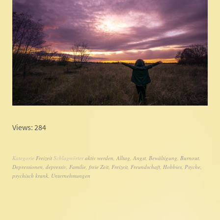
Views: 284
Kategorie
Freizeit
Schlagwörter
aktiv werden
,
Alltag
,
Angst
,
Bewältigung
,
Burnout
,
Depressionen
,
depressiv
,
Familie
,
freie Zeit
,
Freizeit
,
Freundschaft
,
Hobbies
,
Psyche
,
psychisch krank
,
Unternehmungen